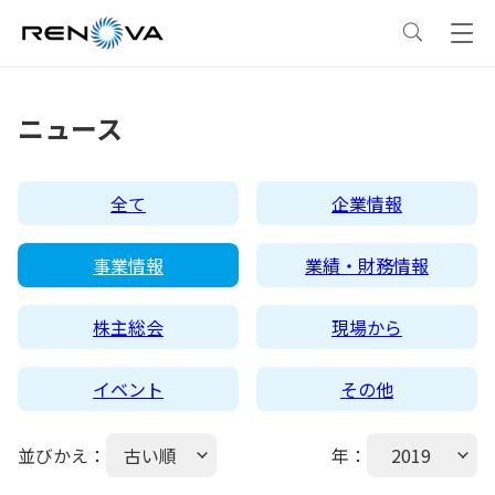
事業情報
ニュース
事業情報
トップ
企業情報
全て
企業情報
事業概要
企業情報
トップ
サステナビリティ
事業情報
業績・財務情報
レノバの強み
会社概要・アクセス
サステナビリティ
トップ
ニュース
株主総会
現場から
イベント
その他
発電所・蓄電所一覧
CEOメッセージ
理念・ポリシー
採用情報
並びかえ：
古い順
年：
2019
コーポレートPPA
企業理念
環境
IR情報