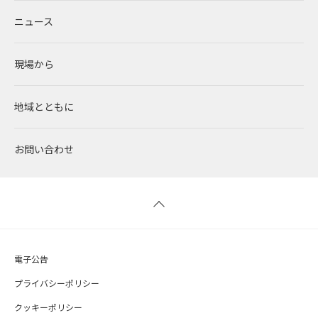
ニュース
コーポレートPPA
企業理念
環境
RENOVAを知る
IR情報トップ
現場から
太陽光発電
中期経営計画
社会
RENOVAで働く
IRニュース
地域とともに
蓄電事業
私たちの想い
ガバナンス
社員インタビュー
経営情報
お問い合わせ
風力発電
沿革
ESGデータ
新卒採用
財務ハイライト
バイオマス発電
経営メンバー
TCFD提言に沿う情報開示
キャリア採用
IRライブラリー
地熱発電
組織図
SDGsへの取り組み
株式情報 / 社債情報
電子公告
太陽光発電の取り組み
IRカレンダー
プライバシーポリシー
クッキーポリシー