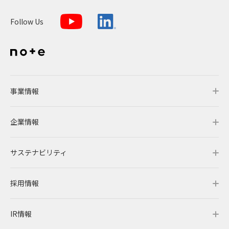
Follow Us
事業情報
企業情報
事業情報トップ
サステナビリティ
事業概要
企業情報トップ
採用情報
レノバの強み
会社概要・アクセス
サステナビリティトップ
IR情報
発電所・蓄電所一覧
CEOメッセージ
理念・ポリシー
採用情報トップ