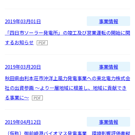
2016
よくあるご質問
2015
事業情報
2019年03月01日
2014
IRメール配信
「四日市ソーラー発電所」の竣工及び営業運転の開始に関
2013
するお知らせ
2012
事業情報
2019年03月20日
秋⽥県由利本荘市沖洋上風⼒発電事業への東北電⼒株式会
社の出資参画 〜より⼀層地域に根差し、地域に貢献でき
る事業に〜
事業情報
2019年04月12日
（仮称）御前崎港バイオマス発電事業 環境影響評価書縦