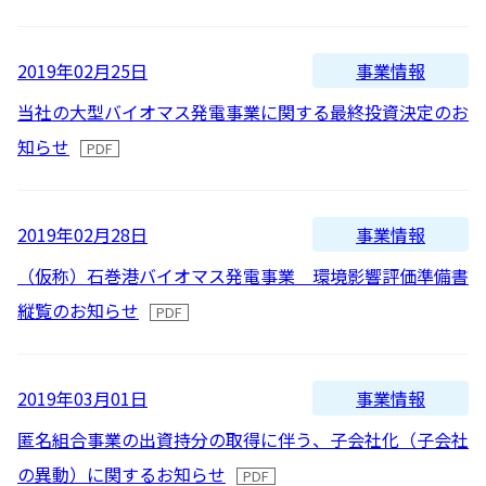
新着順
全て
太陽光発電
中期経営計画
社会
IR情報
トップ
現場から
古い順
2026
事業情報
2019年02月25日
2025
蓄電事業
私たちの想い
ガバナンス
IRニュース
当社の大型バイオマス発電事業に関する最終投資決定のお
お問い合わせ
知らせ
2024
風力発電
沿革
ESGデータ
経営情報
2023
Follow Us
事業情報
2019年02月28日
2022
バイオマス発電
経営メンバー
TCFD提言に沿う情報開示
財務ハイライト
（仮称）石巻港バイオマス発電事業 環境影響評価準備書
2021
Language
縦覧のお知らせ
地熱発電
組織図
SDGsへの取り組み
IRライブラリー
2020
日本語
English
Tiếng Việt
한국어
2019
太陽光発電の取り組み
株式情報 / 社債情報
事業情報
2019年03月01日
2018
匿名組合事業の出資持分の取得に伴う、子会社化（子会社
2017
バイオマス発電の取り組み
IRカレンダー
の異動）に関するお知らせ