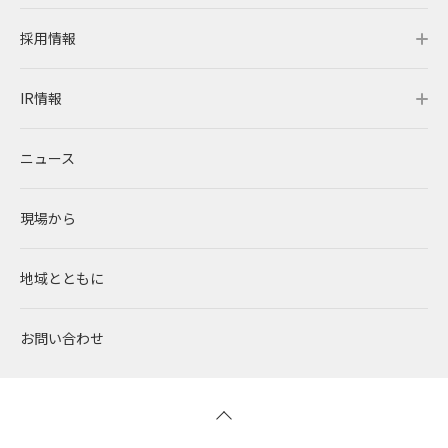
採用情報
レノバの強み
会社概要・アクセス
サステナビリティトップ
IR情報
発電所・蓄電所一覧
CEOメッセージ
理念・ポリシー
採用情報トップ
ニュース
コーポレートPPA
企業理念
環境
RENOVAを知る
IR情報トップ
現場から
太陽光発電
中期経営計画
社会
RENOVAで働く
IRニュース
地域とともに
蓄電事業
私たちの想い
ガバナンス
社員インタビュー
経営情報
お問い合わせ
風力発電
沿革
ESGデータ
新卒採用
財務ハイライト
バイオマス発電
経営メンバー
TCFD提言に沿う情報開示
キャリア採用
IRライブラリー