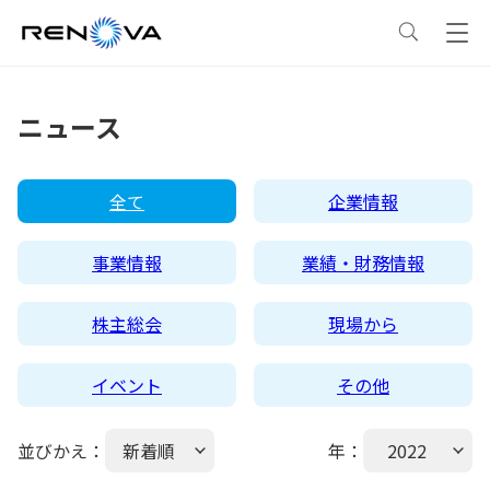
事業情報
ニュース
事業情報
トップ
企業情報
全て
企業情報
事業概要
企業情報
トップ
サステナビリティ
事業情報
業績・財務情報
レノバの強み
会社概要・アクセス
サステナビリティ
トップ
ニュース
株主総会
現場から
イベント
その他
発電所・蓄電所一覧
CEOメッセージ
理念・ポリシー
採用情報
並びかえ：
新着順
年：
2022
コーポレートPPA
企業理念
環境
IR情報