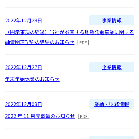
新着順
全て
太陽光発電
中期経営計画
社会
IR情報
トップ
現場から
古い順
2026
事業情報
2022年12月28日
2025
蓄電事業
私たちの想い
ガバナンス
IRニュース
（開示事項の経過）当社が参画する地熱発電事業に関する
お問い合わせ
融資関連契約の締結のお知らせ
2024
風力発電
沿革
ESGデータ
経営情報
2023
Follow Us
企業情報
2022年12月27日
2022
バイオマス発電
経営メンバー
TCFD提言に沿う情報開示
財務ハイライト
年末年始休業のお知らせ
2021
Language
地熱発電
組織図
SDGsへの取り組み
IRライブラリー
2020
日本語
English
Tiếng Việt
한국어
業績・財務情報
2022年12月08日
2019
太陽光発電の取り組み
株式情報 / 社債情報
2022 年 11 月売電量のお知らせ
2018
2017
バイオマス発電の取り組み
IRカレンダー