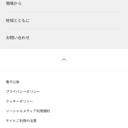
現場から
太陽光発電
中期経営計画
社会
RENOVAで働く
IRニュース
地域とともに
蓄電事業
私たちの想い
ガバナンス
社員インタビュー
経営情報
お問い合わせ
風力発電
沿革
ESGデータ
新卒採用
財務ハイライト
バイオマス発電
経営メンバー
TCFD提言に沿う情報開示
キャリア採用
IRライブラリー
地熱発電
組織図
SDGsへの取り組み
株式情報 / 社債情報
電子公告
太陽光発電の取り組み
IRカレンダー
プライバシーポリシー
クッキーポリシー
バイオマス発電の取り組み
よくあるご質問
ソーシャルメディア利用規約
サイトご利用の注意
IRメール配信