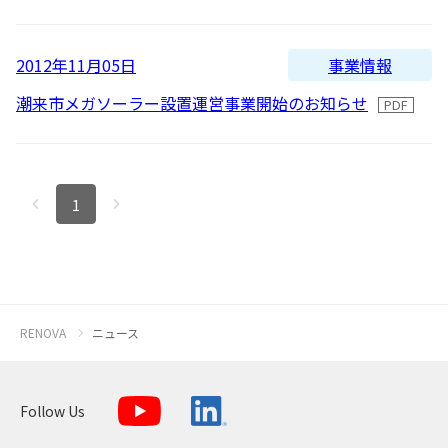
新着順
全て
太陽光発電
中期経営計画
社会
IR情報
トップ
現場から
古い順
2026
事業情報
2012年11月05日
2025
蓄電事業
私たちの想い
ガバナンス
IRニュース
潮来市メガソーラー設置運営事業開始のお知らせ
お問い合わせ
2024
風力発電
沿革
ESGデータ
経営情報
2023
1
Follow Us
2022
バイオマス発電
経営メンバー
TCFD提言に沿う情報開示
財務ハイライト
2021
Language
地熱発電
組織図
SDGsへの取り組み
IRライブラリー
2020
日本語
English
Tiếng Việt
한국어
RENOVA
ニュース
2019
太陽光発電の取り組み
株式情報 / 社債情報
2018
Follow Us
2017
バイオマス発電の取り組み
IRカレンダー