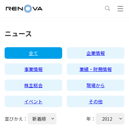
事業情報
ニュース
事業情報
トップ
企業情報
全て
企業情報
事業概要
企業情報
トップ
サステナビリティ
事業情報
業績・財務情報
レノバの強み
会社概要・アクセス
サステナビリティ
トップ
ニュース
株主総会
現場から
イベント
その他
発電所・蓄電所一覧
CEOメッセージ
理念・ポリシー
採用情報
並びかえ：
新着順
年：
2012
コーポレートPPA
企業理念
環境
IR情報