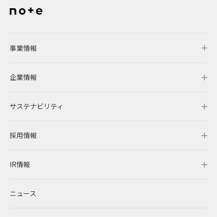
2016
よくあるご質問
2015
2014
事業情報
IRメール配信
2013
企業情報
事業情報トップ
2012
サステナビリティ
事業概要
企業情報トップ
採用情報
レノバの強み
会社概要・アクセス
サステナビリティトップ
IR情報
発電所・蓄電所一覧
CEOメッセージ
理念・ポリシー
採用情報トップ
ニュース
コーポレートPPA
企業理念
環境
RENOVAを知る
IR情報トップ