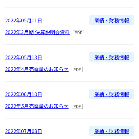
新着順
全て
太陽光発電
中期経営計画
社会
IR情報
トップ
現場から
古い順
2026
業績・財務情報
2022年05月11日
2025
蓄電事業
私たちの想い
ガバナンス
IRニュース
2022年3月期 決算説明会資料
お問い合わせ
2024
風力発電
沿革
ESGデータ
経営情報
2023
業績・財務情報
2022年05月13日
Follow Us
2022
2022年4月売電量のお知らせ
バイオマス発電
経営メンバー
TCFD提言に沿う情報開示
財務ハイライト
2021
Language
地熱発電
組織図
SDGsへの取り組み
IRライブラリー
2020
業績・財務情報
2022年06月10日
日本語
English
Tiếng Việt
한국어
2019
2022年5月売電量のお知らせ
太陽光発電の取り組み
株式情報 / 社債情報
2018
2017
業績・財務情報
2022年07月08日
バイオマス発電の取り組み
IRカレンダー