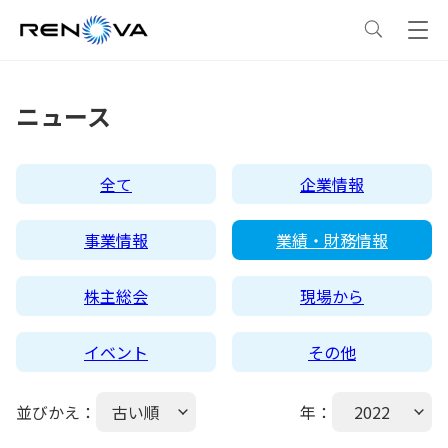
事業情報
ニュース
事業情報
トップ
企業情報
全て
企業情報
事業概要
企業情報
トップ
サステナビリティ
事業情報
業績・財務情報
レノバの強み
会社概要・アクセス
サステナビリティ
トップ
ニュース
株主総会
現場から
イベント
その他
発電所・蓄電所一覧
CEOメッセージ
理念・ポリシー
採用情報
並びかえ：
古い順
年：
2022
コーポレートPPA
企業理念
環境
IR情報