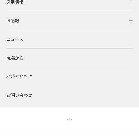
採用情報
レノバの強み
会社概要・アクセス
サステナビリティトップ
IR情報
発電所・蓄電所一覧
CEOメッセージ
理念・ポリシー
採用情報トップ
ニュース
コーポレートPPA
企業理念
環境
RENOVAを知る
IR情報トップ
現場から
太陽光発電
中期経営計画
社会
RENOVAで働く
IRニュース
地域とともに
蓄電事業
私たちの想い
ガバナンス
社員インタビュー
経営情報
お問い合わせ
風力発電
沿革
ESGデータ
新卒採用
財務ハイライト
バイオマス発電
経営メンバー
TCFD提言に沿う情報開示
キャリア採用
IRライブラリー
地熱発電
組織図
SDGsへの取り組み
株式情報 / 社債情報