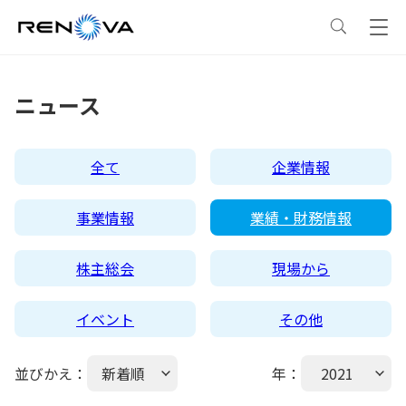
事業情報
ニュース
事業情報
トップ
企業情報
全て
企業情報
事業概要
企業情報
トップ
サステナビリティ
事業情報
業績・財務情報
レノバの強み
会社概要・アクセス
サステナビリティ
トップ
ニュース
株主総会
現場から
イベント
その他
発電所・蓄電所一覧
CEOメッセージ
理念・ポリシー
採用情報
並びかえ：
新着順
年：
2021
コーポレートPPA
企業理念
環境
IR情報