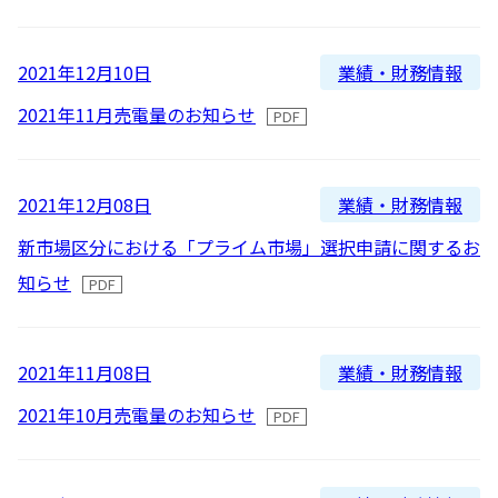
新着順
全て
太陽光発電
中期経営計画
社会
IR情報
トップ
現場から
古い順
2026
業績・財務情報
2021年12月10日
2025
蓄電事業
私たちの想い
ガバナンス
IRニュース
2021年11月売電量のお知らせ
お問い合わせ
2024
風力発電
沿革
ESGデータ
経営情報
2023
業績・財務情報
2021年12月08日
Follow Us
2022
新市場区分における「プライム市場」選択申請に関するお
バイオマス発電
経営メンバー
TCFD提言に沿う情報開示
財務ハイライト
知らせ
2021
Language
地熱発電
組織図
SDGsへの取り組み
IRライブラリー
2020
日本語
English
Tiếng Việt
한국어
業績・財務情報
2021年11月08日
2019
太陽光発電の取り組み
株式情報 / 社債情報
2021年10月売電量のお知らせ
2018
2017
バイオマス発電の取り組み
IRカレンダー