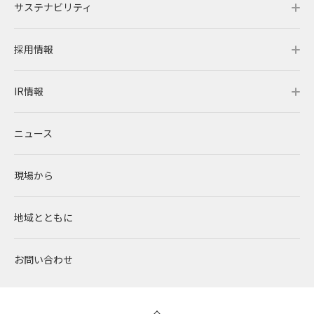
サステナビリティ
事業概要
企業情報トップ
採用情報
レノバの強み
会社概要・アクセス
サステナビリティトップ
IR情報
発電所・蓄電所一覧
CEOメッセージ
理念・ポリシー
採用情報トップ
ニュース
コーポレートPPA
企業理念
環境
RENOVAを知る
IR情報トップ
現場から
太陽光発電
中期経営計画
社会
RENOVAで働く
IRニュース
地域とともに
蓄電事業
私たちの想い
ガバナンス
社員インタビュー
経営情報
お問い合わせ
風力発電
沿革
ESGデータ
新卒採用
財務ハイライト
バイオマス発電
経営メンバー
TCFD提言に沿う情報開示
キャリア採用
IRライブラリー