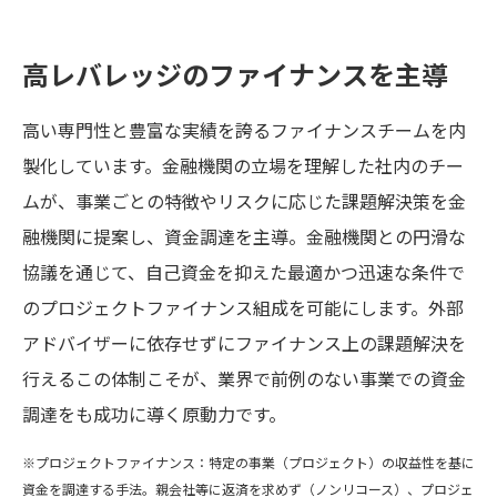
発電量とコストの最適なバランスを追求。仮説と検証を
高レバレッジのファイナンスを主導
短期間で迅速に繰り返した結果、高い発電量と造成量の
大幅削減を両立する最適解を導き出すなど、社内の高度
高い専門性と豊富な実績を誇るファイナンスチームを内
な技術力でこの難局を乗り越えました。
製化しています。金融機関の立場を理解した社内のチー
ムが、事業ごとの特徴やリスクに応じた課題解決策を金
融機関に提案し、資金調達を主導。金融機関との円滑な
協議を通じて、自己資金を抑えた最適かつ迅速な条件で
のプロジェクトファイナンス組成を可能にします。外部
アドバイザーに依存せずにファイナンス上の課題解決を
行えるこの体制こそが、業界で前例のない事業での資金
調達をも成功に導く原動力です。
※プロジェクトファイナンス：特定の事業（プロジェクト）の収益性を基に
資金を調達する手法。親会社等に返済を求めず（ノンリコース）、プロジェ