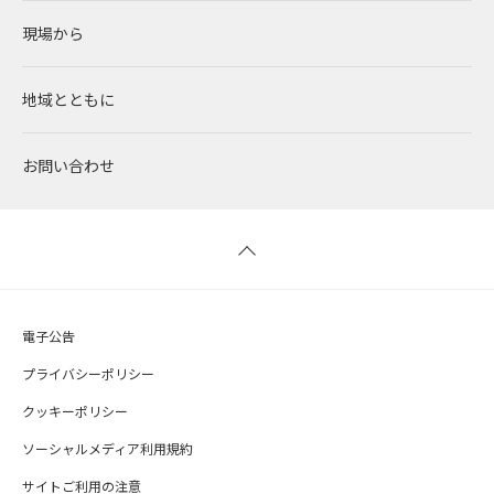
現場から
太陽光発電
中期経営計画
社会
RENOVAで働く
IRニュース
地域とともに
蓄電事業
私たちの想い
ガバナンス
社員インタビュー
経営情報
お問い合わせ
風力発電
沿革
ESGデータ
新卒採用
財務ハイライト
バイオマス発電
経営メンバー
TCFD提言に沿う情報開示
キャリア採用
IRライブラリー
地熱発電
組織図
SDGsへの取り組み
株式情報 / 社債情報
電子公告
太陽光発電の取り組み
IRカレンダー
プライバシーポリシー
クッキーポリシー
バイオマス発電の取り組み
よくあるご質問
ソーシャルメディア利用規約
サイトご利用の注意