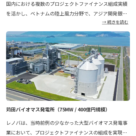
国内における複数のプロジェクトファイナンス組成実績
を活かし、ベトナムの陸上風力分野で、アジア開発銀行
→ 続きを読む
や国際協力機構からの初のプロジェクトファイナンスを
実現しました。ベトナムのカントリー・リスクを含めて
売電契約の難易度が高かったことに加え、決められた期
限までに営業運転を開始できなければ収益が大幅に減少
するリスクがありました。さらにコロナ禍による渡航制
限や資材調達・物流の混乱も重なる中、当社が資金調達
を主導。現地のパートナー企業と緊密に連携し、課題へ
の解決策を迅速に提示することで金融機関との協議を推
進しました。
苅田バイオマス発電所
（75MW / 400億円規模）
レノバは、当時前例の少なかった大型バイオマス発電事
業において、プロジェクトファイナンスの組成を実現し