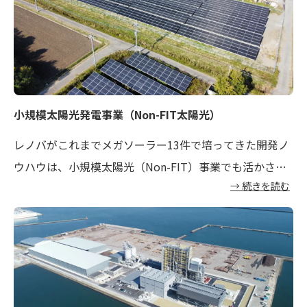
小規模太陽光発電事業（Non-FIT太陽光）
レノバがこれまでメガソーラー13件で培ってきた開発ノ
ウハウは、小規模太陽光（Non-FIT）事業でも活かされ
→ 続きを読む
ています。「30年品質」を掲げた堅牢な発電所から生み
出される電力は、お客様から『長期契約に資する確かな
品質・安全性』と高く評価いただいており、複数企業様
とのPPA（電力販売契約）締結に至っています。