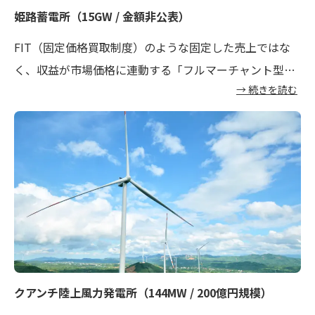
姫路蓄電所
（15GW / 金額非公表）
FIT（固定価格買取制度）のような固定した売上ではな
く、収益が市場価格に連動する「フルマーチャント型」
→ 続きを読む
蓄電事業において、国内初となるプロジェクトファイナ
ンスの組成を実現しました。当時、国内においては蓄電
事業の黎明期で、資金調達手法も確立されていませんで
したが、当社から事業特性に合わせた独自の資金調達の
仕組みをパートナー金融機関に提案し、課題を能動的に
解決することでファイナンス組成を主導しました。この
実績は、レノバの高い資金調達力とソリューション提案
力を示すものです。
クアンチ陸上風力発電所
（144MW / 200億円規模）