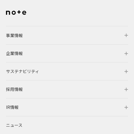
事業情報
企業情報
事業情報トップ
サステナビリティ
事業概要
企業情報トップ
採用情報
レノバの強み
会社概要・アクセス
サステナビリティトップ
IR情報
発電所・蓄電所一覧
CEOメッセージ
理念・ポリシー
採用情報トップ
ニュース
コーポレートPPA
企業理念
環境
RENOVAを知る
IR情報トップ