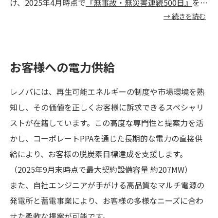
け、2025年4月時点で
『無事故・無災害連続500日』
を達
→ 続きを読む
成いたしました。この背景には、秋田バイオマス（2016
年）や苅田バイオマス（2021年）の運営で培った知見が
あります。予防保全・火災対策・燃料調達のノウハウを
お客様への電力供給
標準化し、全発電所で共有していることが成果に繋がっ
ています。また、苅田・仙台・石巻におけるバイオマス
レノバには、再生可能エネルギーの制度や市場環境を熟
発電所では、平均稼働率は約90%以上という高い水準を
知し、その価値を正しくお客様に訴求できるスペシャリ
維持しています。今後も強固な事業基盤をもとに、継続
ストが在籍しています。この高度な専門性と提案力を活
的な安定稼働を実現してまいります。
かし、コーポレートPPAを通じた長期的な電力の直接供
給により、お客様の脱炭素目標達成を支援します。
（2025年9月末時点で最大契約設備容量 約207MW）
また、自社エンジニアが手がける高品質なマルチ電源の
発電所と蓄電事業により、お客様の多様なニーズに合わ
せた柔軟な提案が可能です。