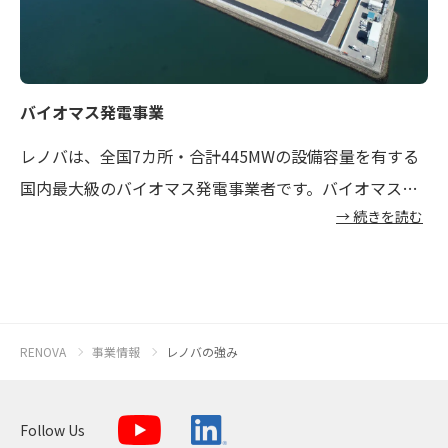
バイオマス発電事業
レノバは、全国7カ所・合計445MWの設備容量を有する
国内最大級のバイオマス発電事業者です。バイオマス発
→ 続きを読む
電は24時間稼働できる安定電源であり、当社は稼働率約
90％以上という高い水準で安定供給を実現しています。
事業運営においては地域との共存共栄を大切にし、燃料
調達では国のガイドラインに加え、独自の
「バイオマス
燃料のサステナブル調達方針」
を制定しています。こう
RENOVA
事業情報
レノバの強み
した安定性や持続可能性への取り組みが高く評価され、
バイオマス発電によるPPA（電力販売契約）の締結も順
Follow Us
調に拡大しています。