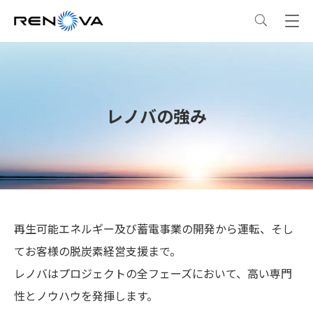
事業情報
事業情報
トップ
企業情報
レノバの強み
事業概要
企業情報
トップ
サステナビリティ
レノバの強み
会社概要・アクセス
サステナビリティ
トップ
ニュース
再生可能エネルギー及び蓄電事業の開発から運転、そし
発電所・蓄電所一覧
CEOメッセージ
理念・ポリシー
採用情報
てお客様の脱炭素経営支援まで。
レノバはプロジェクトの全フェーズにおいて、高い専門
コーポレートPPA
企業理念
環境
IR情報
性とノウハウを発揮します。