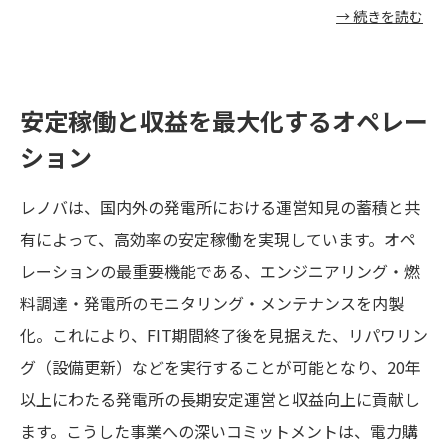
→ 続きを読む
ました。特に「長期の燃料調達」という最難関の課題に
対し、独自の知見と交渉力を発揮。燃料サプライヤーの
生産体制・品質・信用力を深く分析したリスク整理に加
安定稼働と収益を最大化するオペレー
え、サプライヤーの工場現地へも金融機関を直接ご案内
するなど、緻密な情報提供を重ねました。その上で、金
ション
融機関の懸念点に対する課題解決策を積極的に提案する
レノバは、国内外の発電所における運営知見の蓄積と共
ことで、この困難な資金調達を実現しました。
有によって、高効率の安定稼働を実現しています。オペ
レーションの最重要機能である、エンジニアリング・燃
料調達・発電所のモニタリング・メンテナンスを内製
化。これにより、FIT期間終了後を見据えた、リパワリン
グ（設備更新）などを実行することが可能となり、20年
以上にわたる発電所の長期安定運営と収益向上に貢献し
ます。こうした事業への深いコミットメントは、電力購