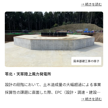
→ 続きを読む
を高める鍵はコスト低減にあると考え、エンジニアが総
力を結集して、国内外のサプライヤーを徹底的に比較・
検討。その結果、「新規技術の早期実装と高い信頼性」
を短期間で実現し、コストと信頼性を両立する最適解を
業界に先駆けて導き出しました。この取り組みは、
2023
年度長期脱炭素電源オークションの3事業落札
や
蓄電池
トーリング（PPA）などを含め、2030年までに
900MW（約2.8GWh）の導入を実現する
原動力となって
風車基礎工事の様子
います。
苓北・天草陸上風力発電所
設計の段階において、土木造成量の大幅超過による事業
採算性の課題に直面した際、EPC（設計・調達・建設）
→ 続きを読む
事業者とも協議しましたが、抜本的な見直しが急務とな
り、当社エンジニアが風車の仕様変更等も視野に入れ、