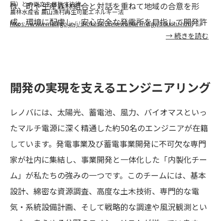
展）との両立を目指す法律。
は、町や生産森林組合と対話を重ねて地域の合意を形
農林水産省 農山漁村再生可能エネルギー法
成。環境に配慮し、安心安全な発電所を目指して開発許
https://www.maff.go.jp/j/shokusan/renewable/energy/houritu.html
→ 続きを読む
可取得に必要な複雑な調整を乗り越えました。発電収益
の一部は「自然のめぐみ基金」として地域に還元され、
森林環境の保全や未来の担い手育成に充てられるなど、
開発の実現を支えるエンジニアリング
持続可能な地域共生モデルを確立しています。
レノバには、太陽光、蓄電池、風力、バイオマスといっ
たマルチ電源に深く精通した約50名のエンジニアが在籍
しています。発電事業及び蓄電事業開発に不可欠な専門
家が社内に集結し、事業開発と一体化した「内製化チー
ム」が私たちの強みの一つです。このチームには、基本
設計、綿密な資源調査、高度な土木技術、専門的な電
気・系統設備計画、そして戦略的な調達や風況観測とい