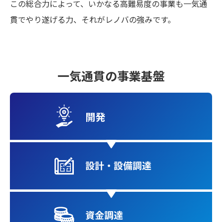
この総合力によって、いかなる高難易度の事業も一気通
太陽光発電
中期経営計画
社会
IR情報
トップ
現場から
貫でやり遂げる力、それがレノバの強みです。
蓄電事業
私たちの想い
ガバナンス
IRニュース
お問い合わせ
一気通貫の事業基盤
風力発電
沿革
ESGデータ
経営情報
Follow Us
バイオマス発電
経営メンバー
TCFD提言に沿う情報開示
財務ハイライト
Language
地熱発電
組織図
SDGsへの取り組み
IRライブラリー
日本語
English
Tiếng Việt
한국어
太陽光発電の取り組み
株式情報 / 社債情報
バイオマス発電の取り組み
IRカレンダー