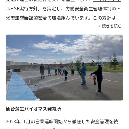
ルHSE実行方針」
を策定し、労働安全衛生管理体制の強
化を最重要課題として取り組んでいます。この方針は、
※HSE（衛生・安全・環境）
→ 続きを読む
開発、建設、O&M（運用・保守）の各現場に携わる全て
の関係者へ確実に周知徹底しています。こうした継続的
な取り組みを通じ、安全を最優先とする企業文化の醸成
と定着を推進しています。
仙台蒲生バイオマス発電所
2023年11月の営業運転開始から徹底した安全管理を続