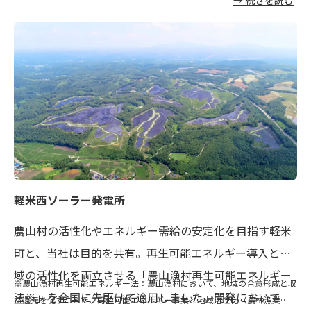
係者様との協議において、タービン蒸気冷却水の海洋排
出に対する懸念の声が寄せられました。レノバはこれを
受け、独自に漁業影響調査を実施。また、国内採用例の
少なかった「空冷式復水器」を採用することで、海洋へ
の排水排出量を大幅に削減し、環境に配慮した発電所を
実現しました。
軽米西ソーラー発電所
農山村の活性化やエネルギー需給の安定化を目指す軽米
町と、当社は目的を共有。再生可能エネルギー導入と地
域の活性化を両立させる「農山漁村再生可能エネルギー
※農山漁村再生可能エネルギー法：農山漁村において、地域の合意形成と収
法※」を全国に先駆けて適用しました。開発において
益還元を促すことで、再生可能エネルギー事業と地域活性化（農林漁業の発