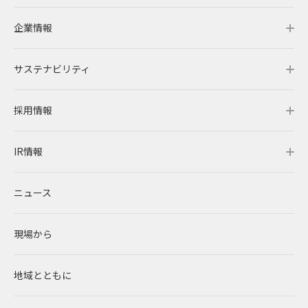
2016
企業情報
よくあるご質問
事業情報トップ
2015
2014
サステナビリティ
事業概要
企業情報トップ
IRメール配信
2013
採用情報
レノバの強み
会社概要・アクセス
サステナビリティトップ
2012
IR情報
発電所・蓄電所一覧
CEOメッセージ
理念・ポリシー
採用情報トップ
ニュース
コーポレートPPA
企業理念
環境
RENOVAを知る
IR情報トップ
現場から
太陽光発電
中期経営計画
社会
RENOVAで働く
IRニュース
地域とともに
蓄電事業
私たちの想い
ガバナンス
社員インタビュー
経営情報