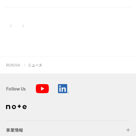
新着順
全て
太陽光発電
中期経営計画
社会
IR情報
トップ
現場から
古い順
2026
2025
蓄電事業
私たちの想い
ガバナンス
IRニュース
お問い合わせ
2024
風力発電
沿革
ESGデータ
経営情報
2023
Follow Us
RENOVA
ニュース
2022
バイオマス発電
経営メンバー
TCFD提言に沿う情報開示
財務ハイライト
2021
Language
Follow Us
地熱発電
組織図
SDGsへの取り組み
IRライブラリー
2020
日本語
English
Tiếng Việt
한국어
2019
太陽光発電の取り組み
株式情報 / 社債情報
2018
2017
バイオマス発電の取り組み
IRカレンダー
事業情報