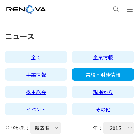
事業情報
ニュース
事業情報
トップ
企業情報
全て
企業情報
事業概要
企業情報
トップ
サステナビリティ
事業情報
業績・財務情報
レノバの強み
会社概要・アクセス
サステナビリティ
トップ
ニュース
株主総会
現場から
イベント
その他
発電所・蓄電所一覧
CEOメッセージ
理念・ポリシー
採用情報
並びかえ：
新着順
年：
2015
コーポレートPPA
企業理念
環境
IR情報