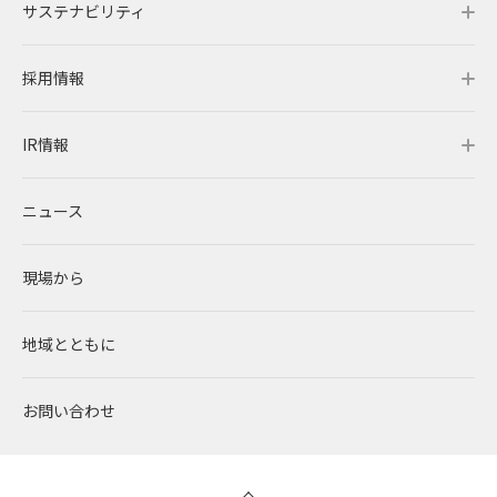
サステナビリティ
事業概要
企業情報トップ
採用情報
レノバの強み
会社概要・アクセス
サステナビリティトップ
IR情報
発電所・蓄電所一覧
CEOメッセージ
理念・ポリシー
採用情報トップ
ニュース
コーポレートPPA
企業理念
環境
RENOVAを知る
IR情報トップ
現場から
太陽光発電
中期経営計画
社会
RENOVAで働く
IRニュース
地域とともに
蓄電事業
私たちの想い
ガバナンス
社員インタビュー
経営情報
お問い合わせ
風力発電
沿革
ESGデータ
新卒採用
財務ハイライト
バイオマス発電
経営メンバー
TCFD提言に沿う情報開示
キャリア採用
IRライブラリー