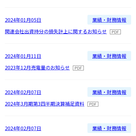
新着順
全て
太陽光発電
中期経営計画
社会
IR情報
トップ
現場から
古い順
2026
業績・財務情報
2024年01月05日
2025
蓄電事業
私たちの想い
ガバナンス
IRニュース
関連会社出資持分の損失計上に関するお知らせ
お問い合わせ
2024
風力発電
沿革
ESGデータ
経営情報
2023
業績・財務情報
2024年01月11日
Follow Us
2022
2023年12月売電量のお知らせ
バイオマス発電
経営メンバー
TCFD提言に沿う情報開示
財務ハイライト
2021
Language
地熱発電
組織図
SDGsへの取り組み
IRライブラリー
2020
業績・財務情報
2024年02月07日
日本語
English
Tiếng Việt
한국어
2019
2024年3月期第3四半期決算補足資料
太陽光発電の取り組み
株式情報 / 社債情報
2018
2017
業績・財務情報
2024年02月07日
バイオマス発電の取り組み
IRカレンダー