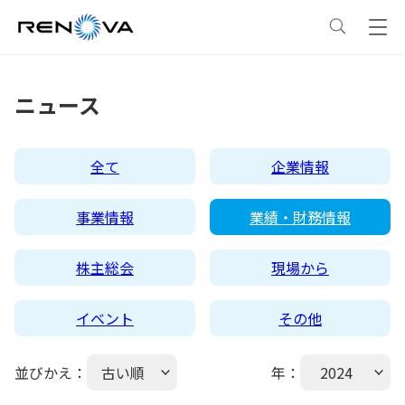
事業情報
ニュース
事業情報
トップ
企業情報
全て
企業情報
事業概要
企業情報
トップ
サステナビリティ
事業情報
業績・財務情報
レノバの強み
会社概要・アクセス
サステナビリティ
トップ
ニュース
株主総会
現場から
イベント
その他
発電所・蓄電所一覧
CEOメッセージ
理念・ポリシー
採用情報
並びかえ：
古い順
年：
2024
コーポレートPPA
企業理念
環境
IR情報