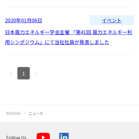
新着順
全て
太陽光発電
中期経営計画
社会
IR情報
トップ
現場から
古い順
2026
イベント
2020年01月06日
2025
蓄電事業
私たちの想い
ガバナンス
IRニュース
日本風力エネルギー学会主催 「第41回 風力エネルギー利
お問い合わせ
用シンポジウム」にて当社社員が発表しました
2024
風力発電
沿革
ESGデータ
経営情報
2023
Follow Us
2022
バイオマス発電
経営メンバー
TCFD提言に沿う情報開示
財務ハイライト
1
2021
Language
地熱発電
組織図
SDGsへの取り組み
IRライブラリー
2020
日本語
English
Tiếng Việt
한국어
2019
太陽光発電の取り組み
株式情報 / 社債情報
RENOVA
ニュース
2018
2017
バイオマス発電の取り組み
IRカレンダー
Follow Us