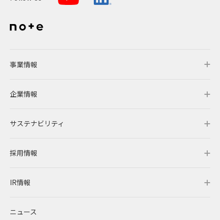
2016
よくあるご質問
2015
2014
IRメール配信
2013
事業情報
2012
企業情報
事業情報トップ
サステナビリティ
事業概要
企業情報トップ
採用情報
レノバの強み
会社概要・アクセス
サステナビリティトップ
IR情報
発電所・蓄電所一覧
CEOメッセージ
理念・ポリシー
採用情報トップ
ニュース
コーポレートPPA
企業理念
環境
RENOVAを知る
IR情報トップ