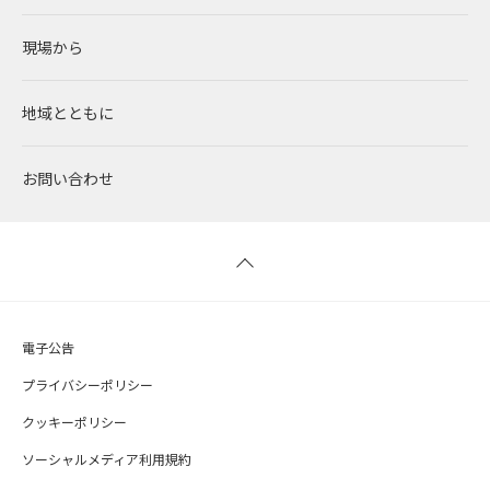
現場から
太陽光発電
中期経営計画
社会
RENOVAで働く
IRニュース
地域とともに
蓄電事業
私たちの想い
ガバナンス
社員インタビュー
経営情報
お問い合わせ
風力発電
沿革
ESGデータ
新卒採用
財務ハイライト
バイオマス発電
経営メンバー
TCFD提言に沿う情報開示
キャリア採用
IRライブラリー
地熱発電
組織図
SDGsへの取り組み
株式情報 / 社債情報
電子公告
太陽光発電の取り組み
IRカレンダー
プライバシーポリシー
クッキーポリシー
バイオマス発電の取り組み
よくあるご質問
ソーシャルメディア利用規約