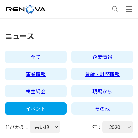
事業情報
ニュース
事業情報
トップ
企業情報
全て
企業情報
事業概要
企業情報
トップ
サステナビリティ
事業情報
業績・財務情報
レノバの強み
会社概要・アクセス
サステナビリティ
トップ
ニュース
株主総会
現場から
イベント
その他
発電所・蓄電所一覧
CEOメッセージ
理念・ポリシー
採用情報
並びかえ：
古い順
年：
2020
コーポレートPPA
企業理念
環境
IR情報