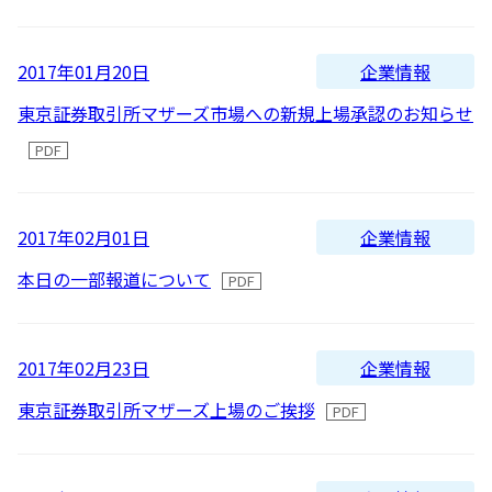
新着順
全て
太陽光発電
中期経営計画
社会
IR情報
トップ
現場から
古い順
2026
企業情報
2017年01月20日
2025
蓄電事業
私たちの想い
ガバナンス
IRニュース
東京証券取引所マザーズ市場への新規上場承認のお知らせ
お問い合わせ
2024
風力発電
沿革
ESGデータ
経営情報
2023
Follow Us
企業情報
2017年02月01日
2022
バイオマス発電
経営メンバー
TCFD提言に沿う情報開示
財務ハイライト
本日の一部報道について
2021
Language
地熱発電
組織図
SDGsへの取り組み
IRライブラリー
2020
日本語
English
Tiếng Việt
한국어
企業情報
2017年02月23日
2019
太陽光発電の取り組み
株式情報 / 社債情報
東京証券取引所マザーズ上場のご挨拶
2018
2017
バイオマス発電の取り組み
IRカレンダー