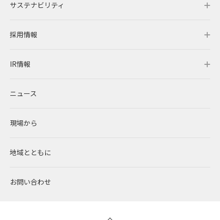
サステナビリティ
事業概要
企業情報トップ
採用情報
レノバの強み
会社概要・アクセス
サステナビリティトップ
IR情報
発電所・蓄電所一覧
CEOメッセージ
理念・ポリシー
採用情報トップ
ニュース
コーポレートPPA
企業理念
環境
RENOVAを知る
IR情報トップ
現場から
太陽光発電
中期経営計画
社会
RENOVAで働く
IRニュース
地域とともに
蓄電事業
私たちの想い
ガバナンス
社員インタビュー
経営情報
お問い合わせ
風力発電
沿革
ESGデータ
新卒採用
財務ハイライト
バイオマス発電
経営メンバー
TCFD提言に沿う情報開示
キャリア採用
IRライブラリー