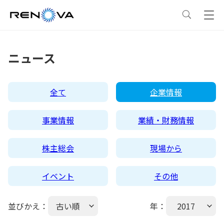
事業情報
ニュース
事業情報
トップ
企業情報
全て
企業情報
事業概要
企業情報
トップ
サステナビリティ
事業情報
業績・財務情報
レノバの強み
会社概要・アクセス
サステナビリティ
トップ
ニュース
株主総会
現場から
イベント
その他
発電所・蓄電所一覧
CEOメッセージ
理念・ポリシー
採用情報
並びかえ：
古い順
年：
2017
コーポレートPPA
企業理念
環境
IR情報