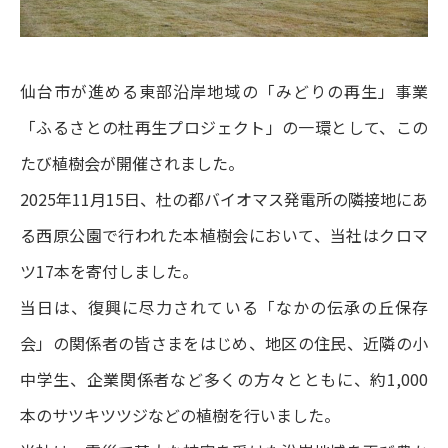
よくあるご質問
仙台市が進める東部沿岸地域の「みどりの再生」事業
IRメール配信
「ふるさとの杜再生プロジェクト」の一環として、この
たび植樹会が開催されました。
2025
年
11
月
15
日、杜の都バイオマス発電所の隣接地にあ
る西原公園で行われた本植樹会において、当社はクロマ
ツ
17
本を寄付しました。
当日は、復興に尽力されている「なかの伝承の丘保存
会」の関係者の皆さまをはじめ、地区の住民、近隣の小
中学生、企業関係者など多くの方々とともに、約
1,000
本のサツキツツジなどの植樹を行いました。