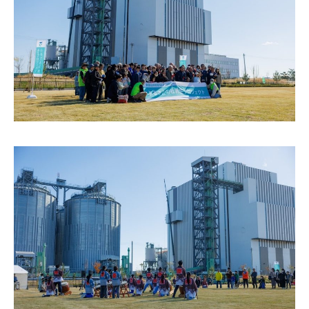
太陽光発電
中期経営計画
社会
IR情報
トップ
現場から
蓄電事業
私たちの想い
ガバナンス
IRニュース
お問い合わせ
風力発電
沿革
ESGデータ
経営情報
Follow Us
バイオマス発電
経営メンバー
TCFD提言に沿う情報開示
財務ハイライト
Language
地熱発電
組織図
SDGsへの取り組み
IRライブラリー
日本語
English
Tiếng Việt
한국어
太陽光発電の取り組み
株式情報 / 社債情報
バイオマス発電の取り組み
IRカレンダー