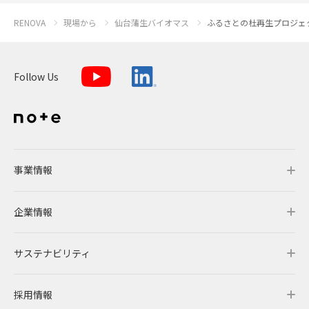
RENOVA
現場から
仙台蒲生バイオマス
ふるさとの杜再生プロジェ
Follow Us
事業情報
企業情報
事業情報トップ
サステナビリティ
事業概要
企業情報トップ
採用情報
レノバの強み
会社概要・アクセス
サステナビリティトップ