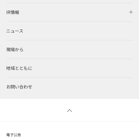
IR情報
発電所・蓄電所一覧
CEOメッセージ
理念・ポリシー
採用情報トップ
ニュース
コーポレートPPA
企業理念
環境
RENOVAを知る
IR情報トップ
現場から
太陽光発電
中期経営計画
社会
RENOVAで働く
IRニュース
地域とともに
蓄電事業
私たちの想い
ガバナンス
社員インタビュー
経営情報
お問い合わせ
風力発電
沿革
ESGデータ
新卒採用
財務ハイライト
バイオマス発電
経営メンバー
TCFD提言に沿う情報開示
キャリア採用
IRライブラリー
地熱発電
組織図
SDGsへの取り組み
株式情報 / 社債情報
電子公告