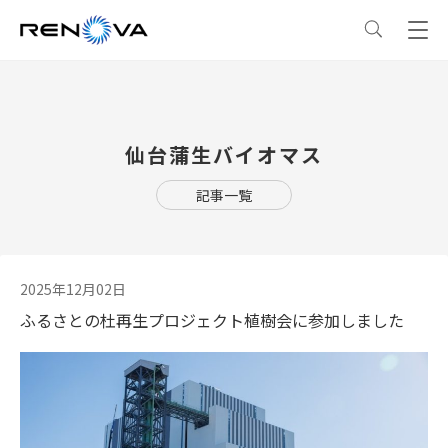
事業情報
仙台蒲生バイオマス
事業情報
トップ
企業情報
記事一覧
事業概要
企業情報
トップ
サステナビリティ
レノバの強み
会社概要・アクセス
サステナビリティ
トップ
ニュース
2025年12月02日
ふるさとの杜再生プロジェクト植樹会に参加しました
発電所・蓄電所一覧
CEOメッセージ
理念・ポリシー
採用情報
コーポレートPPA
企業理念
環境
IR情報