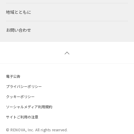
地域とともに
蓄電事業
私たちの想い
ガバナンス
社員インタビュー
経営情報
お問い合わせ
風力発電
沿革
ESGデータ
新卒採用
財務ハイライト
バイオマス発電
経営メンバー
TCFD提言に沿う情報開示
キャリア採用
IRライブラリー
地熱発電
組織図
SDGsへの取り組み
株式情報 / 社債情報
電子公告
太陽光発電の取り組み
IRカレンダー
プライバシーポリシー
クッキーポリシー
バイオマス発電の取り組み
よくあるご質問
ソーシャルメディア利用規約
サイトご利用の注意
IRメール配信
© RENOVA, Inc. All rights reserved.