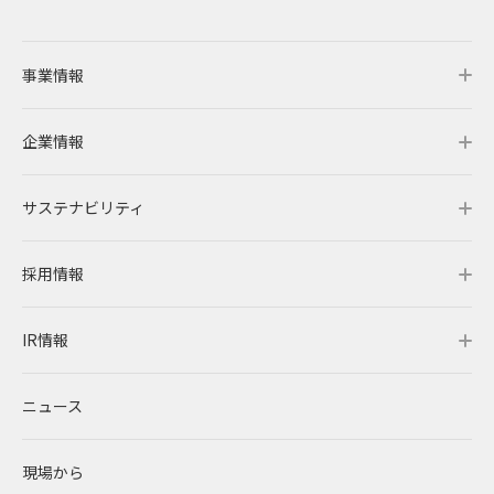
事業情報
企業情報
事業情報トップ
サステナビリティ
事業概要
企業情報トップ
採用情報
レノバの強み
会社概要・アクセス
サステナビリティトップ
IR情報
発電所・蓄電所一覧
CEOメッセージ
理念・ポリシー
採用情報トップ
ニュース
コーポレートPPA
企業理念
環境
RENOVAを知る
IR情報トップ
現場から
太陽光発電
中期経営計画
社会
RENOVAで働く
IRニュース