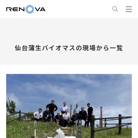
事業情報
仙台蒲生バイオマスの現場から一覧
事業情報
トップ
企業情報
事業概要
企業情報
トップ
サステナビリティ
レノバの強み
会社概要・アクセス
サステナビリティ
トップ
ニュース
発電所・蓄電所一覧
CEOメッセージ
理念・ポリシー
採用情報
コーポレートPPA
企業理念
環境
IR情報