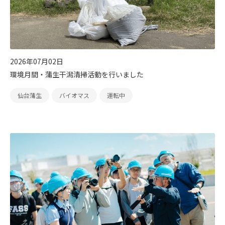
太陽光発電
中期経営計画
社会
IR情報
トップ
現場から
蓄電事業
私たちの想い
ガバナンス
IRニュース
お問い合わせ
2026年07月02日
環境月間・蒲生干潟清掃活動を行いました
風力発電
沿革
ESGデータ
経営情報
仙台蒲生
バイオマス
運転中
Follow Us
バイオマス発電
経営メンバー
TCFD提言に沿う情報開示
財務ハイライト
Language
地熱発電
組織図
SDGsへの取り組み
IRライブラリー
日本語
English
Tiếng Việt
한국어
太陽光発電の取り組み
株式情報 / 社債情報
バイオマス発電の取り組み
IRカレンダー