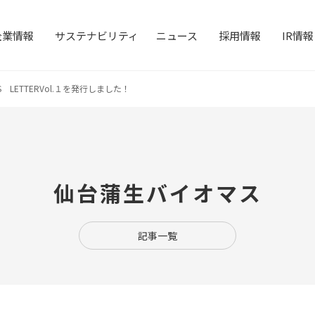
企業情報
サステナビリティ
ニュース
採用情報
IR情報
 LETTERVol.１を発行しました！
業概要
レノバの強み
発電所・蓄
社概要・アクセス
念・ポリシー
ニュース
環境
経営情報
CEOメッセージ
財務ハイラ
企業理念
社
陽光発電
蓄電事業
風力発電
たちの想い
Gデータ
情報 / 社債情報
TCFD提言に沿う情報開示
IRカレンダー
沿革
よくあるご
経営メン
S
熱発電
太陽光発電の取り組み
バイオマス
仙台蒲生バイオマス
記事一覧