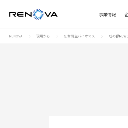
事業情報
RENOVA
現場から
仙台蒲生バイオマス
杜の都NEWS
事
会
理
IR
サステナビリティ
事業情報
企業情報
IR情報
太
私
ES
株式
地