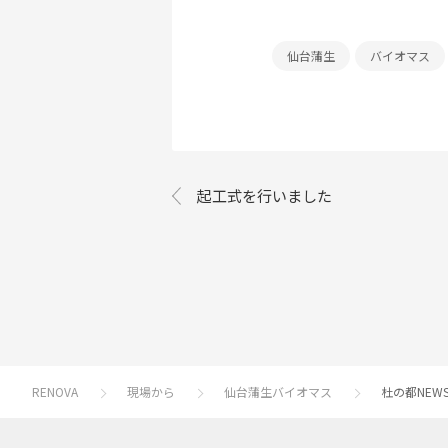
仙台蒲生
バイオマス
起工式を行いました
RENOVA
現場から
仙台蒲生バイオマス
杜の都NEWS