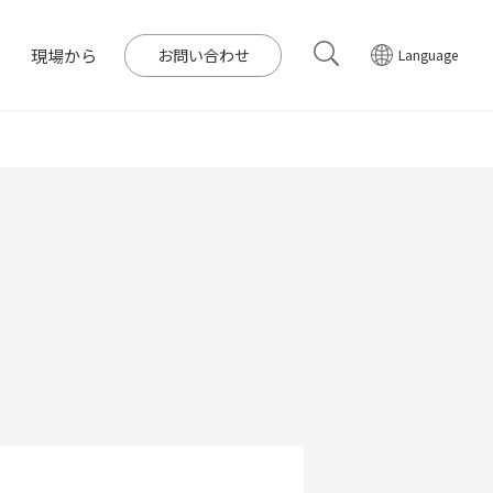
現場から
お問い合わせ
Language
電所一覧
コーポレートPPA
イト
会
IRライブラリー
中期経営計画
ガバナンス
日本語
English
Tiếng Việt
한국어
バイオマス発電
質問
バー
DGsへの取り組み
IRメール配信
組織図
発電の取り組み