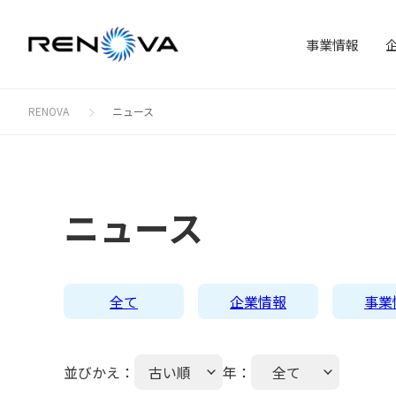
事業情報
RENOVA
ニュース
事
会
理
IR
サステナビリティ
事業情報
企業情報
IR情報
太
ニュース
私
ES
株式
地
全て
企業情報
事業
並びかえ：
古い順
年：
全て