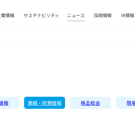
企業情報
サステナビリティ
ニュース
採用情報
IR情報
業概要
レノバの強み
発電所・蓄
社概要・アクセス
念・ポリシー
ニュース
環境
経営情報
CEOメッセージ
財務ハイラ
企業理念
社
陽光発電
蓄電事業
風力発電
たちの想い
Gデータ
情報 / 社債情報
TCFD提言に沿う情報開示
IRカレンダー
沿革
よくあるご
経営メン
S
熱発電
太陽光発電の取り組み
バイオマス
情報
業績・財務情報
株主総会
現