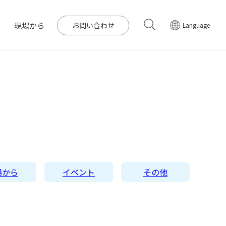
現場から
お問い合わせ
Language
電所一覧
コーポレートPPA
イト
会
IRライブラリー
中期経営計画
ガバナンス
日本語
English
Tiếng Việt
한국어
バイオマス発電
質問
バー
DGsへの取り組み
IRメール配信
組織図
発電の取り組み
場から
イベント
その他