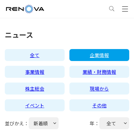
事業情報
ニュース
事業情報
トップ
企業情報
全て
企業情報
事業概要
企業情報
トップ
サステナビリティ
事業情報
業績・財務情報
レノバの強み
会社概要・アクセス
サステナビリティ
トップ
ニュース
株主総会
現場から
イベント
その他
発電所・蓄電所一覧
CEOメッセージ
理念・ポリシー
採用情報
並びかえ：
新着順
年：
全て
コーポレートPPA
企業理念
環境
IR情報