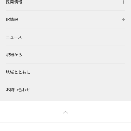
採用情報
レノバの強み
会社概要・アクセス
サステナビリティトップ
IR情報
発電所・蓄電所一覧
CEOメッセージ
理念・ポリシー
採用情報トップ
ニュース
コーポレートPPA
企業理念
環境
RENOVAを知る
IR情報トップ
現場から
太陽光発電
中期経営計画
社会
RENOVAで働く
IRニュース
地域とともに
蓄電事業
私たちの想い
ガバナンス
社員インタビュー
経営情報
お問い合わせ
風力発電
沿革
ESGデータ
新卒採用
財務ハイライト
バイオマス発電
経営メンバー
TCFD提言に沿う情報開示
キャリア採用
IRライブラリー
地熱発電
組織図
SDGsへの取り組み
株式情報 / 社債情報