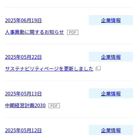
新着順
全て
太陽光発電
中期経営計画
社会
IR情報
トップ
現場から
古い順
2026
企業情報
2025年06月19日
2025
蓄電事業
私たちの想い
ガバナンス
IRニュース
人事異動に関するお知らせ
お問い合わせ
2024
風力発電
沿革
ESGデータ
経営情報
2023
企業情報
2025年05月22日
Follow Us
2022
サステナビリティページを更新しました
バイオマス発電
経営メンバー
TCFD提言に沿う情報開示
財務ハイライト
2021
Language
地熱発電
組織図
SDGsへの取り組み
IRライブラリー
2020
企業情報
2025年05月13日
日本語
English
Tiếng Việt
한국어
2019
中期経営計画2030
太陽光発電の取り組み
株式情報 / 社債情報
2018
2017
企業情報
2025年05月12日
バイオマス発電の取り組み
IRカレンダー