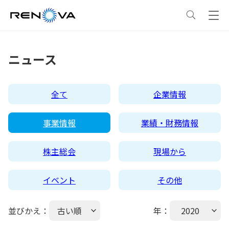
事業情報
ニュース
事業情報
トップ
企業情報
全て
企業情報
事業概要
企業情報
トップ
サステナビリティ
事業情報
業績・財務情報
レノバの強み
会社概要・アクセス
サステナビリティ
トップ
ニュース
株主総会
現場から
イベント
その他
発電所・蓄電所一覧
CEOメッセージ
理念・ポリシー
採用情報
並びかえ：
古い順
年：
2020
コーポレートPPA
企業理念
環境
IR情報