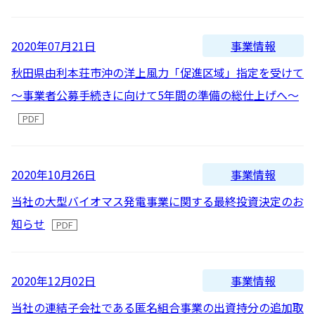
新着順
全て
太陽光発電
中期経営計画
社会
IR情報
トップ
現場から
古い順
2026
事業情報
2020年07月21日
2025
蓄電事業
私たちの想い
ガバナンス
IRニュース
秋田県由利本荘市沖の洋上風力「促進区域」指定を受けて
お問い合わせ
～事業者公募手続きに向けて5年間の準備の総仕上げへ～
2024
風力発電
沿革
ESGデータ
経営情報
2023
Follow Us
2022
バイオマス発電
経営メンバー
TCFD提言に沿う情報開示
財務ハイライト
事業情報
2020年10月26日
2021
Language
当社の大型バイオマス発電事業に関する最終投資決定のお
地熱発電
組織図
SDGsへの取り組み
IRライブラリー
2020
知らせ
日本語
English
Tiếng Việt
한국어
2019
太陽光発電の取り組み
株式情報 / 社債情報
2018
事業情報
2020年12月02日
2017
バイオマス発電の取り組み
IRカレンダー
当社の連結子会社である匿名組合事業の出資持分の追加取