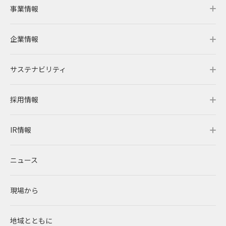
事業情報
企業情報
事業情報トップ
サステナビリティ
事業概要
企業情報トップ
採用情報
レノバの強み
会社概要・アクセス
サステナビリティトップ
IR情報
発電所・蓄電所一覧
CEOメッセージ
理念・ポリシー
採用情報トップ
ニュース
コーポレートPPA
企業理念
環境
RENOVAを知る
IR情報トップ
現場から
太陽光発電
中期経営計画
社会
RENOVAで働く
IRニュース
地域とともに
蓄電事業
私たちの想い
ガバナンス
社員インタビュー
経営情報