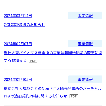
新着順
全て
太陽光発電
中期経営計画
社会
IR情報
トップ
現場から
古い順
2026
事業情報
2024年03月14日
2025
蓄電事業
私たちの想い
ガバナンス
IRニュース
GGL認証取得のお知らせ
お問い合わせ
2024
風力発電
沿革
ESGデータ
経営情報
2023
事業情報
2024年02月07日
Follow Us
2022
当社大型バイオマス発電所の営業運転開始時期の変更に関
バイオマス発電
経営メンバー
TCFD提言に沿う情報開示
財務ハイライト
するお知らせ
2021
Language
地熱発電
組織図
SDGsへの取り組み
IRライブラリー
2020
日本語
English
Tiếng Việt
한국어
事業情報
2024年02月05日
2019
太陽光発電の取り組み
株式情報 / 社債情報
株式会社大塚商会とのNon-FIT太陽光発電所のバーチャル
2018
PPAの追加契約締結に関するお知らせ
2017
バイオマス発電の取り組み
IRカレンダー