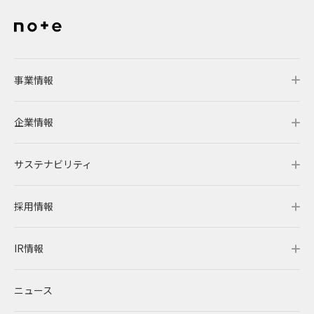
事業情報
企業情報
事業情報トップ
サステナビリティ
事業概要
企業情報トップ
採用情報
レノバの強み
会社概要・アクセス
サステナビリティトップ
IR情報
発電所・蓄電所一覧
CEOメッセージ
理念・ポリシー
採用情報トップ
ニュース
コーポレートPPA
企業理念
環境
RENOVAを知る
IR情報トップ