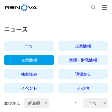
事業情報
ニュース
事業情報
トップ
企業情報
全て
企業情報
事業概要
企業情報
トップ
サステナビリティ
事業情報
業績・財務情報
レノバの強み
会社概要・アクセス
サステナビリティ
トップ
ニュース
株主総会
現場から
イベント
その他
発電所・蓄電所一覧
CEOメッセージ
理念・ポリシー
採用情報
並びかえ：
新着順
年：
全て
コーポレートPPA
企業理念
環境
IR情報