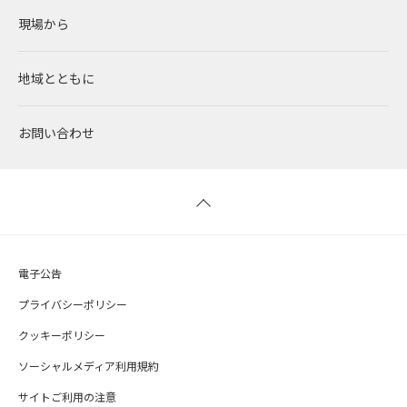
現場から
太陽光発電
中期経営計画
社会
RENOVAで働く
IRニュース
地域とともに
蓄電事業
私たちの想い
ガバナンス
社員インタビュー
経営情報
お問い合わせ
風力発電
沿革
ESGデータ
新卒採用
財務ハイライト
バイオマス発電
経営メンバー
TCFD提言に沿う情報開示
キャリア採用
IRライブラリー
地熱発電
組織図
SDGsへの取り組み
株式情報 / 社債情報
電子公告
太陽光発電の取り組み
IRカレンダー
プライバシーポリシー
クッキーポリシー
バイオマス発電の取り組み
よくあるご質問
ソーシャルメディア利用規約
サイトご利用の注意
IRメール配信