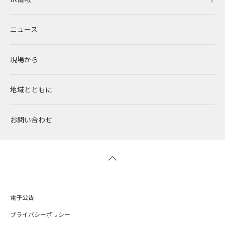
ニュース
コーポレートPPA
企業理念
環境
RENOVAを知る
IR情報トップ
現場から
太陽光発電
中期経営計画
社会
RENOVAで働く
IRニュース
地域とともに
蓄電事業
私たちの想い
ガバナンス
社員インタビュー
経営情報
お問い合わせ
風力発電
沿革
ESGデータ
新卒採用
財務ハイライト
バイオマス発電
経営メンバー
TCFD提言に沿う情報開示
キャリア採用
IRライブラリー
地熱発電
組織図
SDGsへの取り組み
株式情報 / 社債情報
電子公告
太陽光発電の取り組み
IRカレンダー
プライバシーポリシー