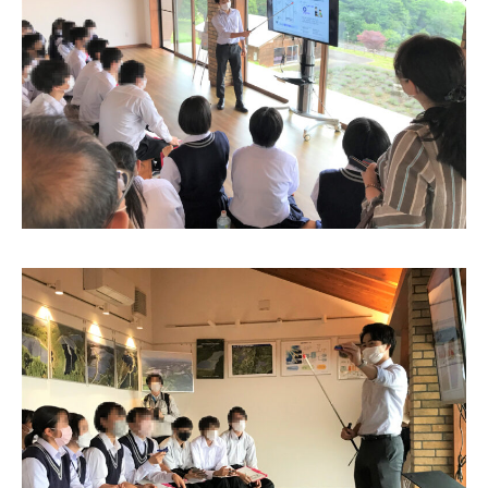
太陽光発電
中期経営計画
社会
IR情報
トップ
現場から
蓄電事業
私たちの想い
ガバナンス
IRニュース
お問い合わせ
風力発電
沿革
ESGデータ
経営情報
Follow Us
バイオマス発電
経営メンバー
TCFD提言に沿う情報開示
財務ハイライト
Language
地熱発電
組織図
SDGsへの取り組み
IRライブラリー
日本語
English
Tiếng Việt
한국어
太陽光発電の取り組み
株式情報 / 社債情報
バイオマス発電の取り組み
IRカレンダー