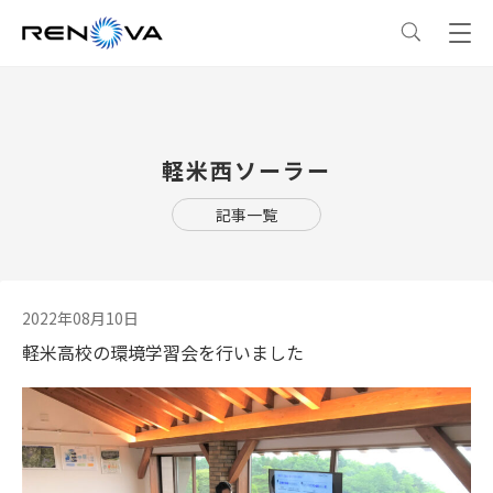
事業情報
軽米西ソーラー
事業情報
トップ
企業情報
記事一覧
事業概要
企業情報
トップ
サステナビリティ
レノバの強み
会社概要・アクセス
サステナビリティ
トップ
ニュース
2022年08月10日
軽米高校の環境学習会を行いました
発電所・蓄電所一覧
CEOメッセージ
理念・ポリシー
採用情報
コーポレートPPA
企業理念
環境
IR情報