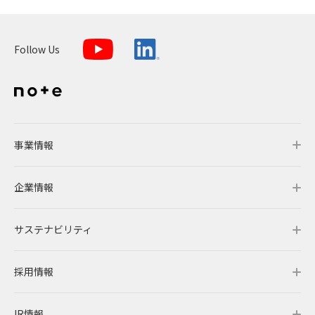
Follow Us
事業情報
企業情報
事業情報トップ
サステナビリティ
事業概要
企業情報トップ
採用情報
レノバの強み
会社概要・アクセス
サステナビリティトップ
IR情報
発電所・蓄電所一覧
CEOメッセージ
理念・ポリシー
採用情報トップ