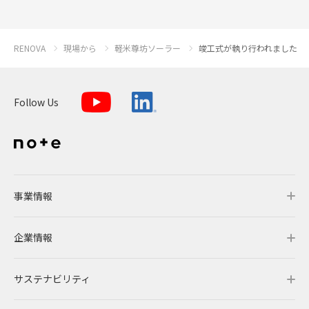
RENOVA
現場から
軽米尊坊ソーラー
竣工式が執り行われました
Follow Us
事業情報
企業情報
事業情報トップ
サステナビリティ
事業概要
企業情報トップ