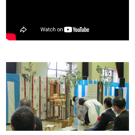
太陽光発電
中期経営計画
社会
IR情報
トップ
現場から
蓄電事業
私たちの想い
ガバナンス
IRニュース
お問い合わせ
風力発電
沿革
ESGデータ
経営情報
Follow Us
バイオマス発電
経営メンバー
TCFD提言に沿う情報開示
財務ハイライト
Language
地熱発電
組織図
SDGsへの取り組み
IRライブラリー
日本語
English
Tiếng Việt
한국어
太陽光発電の取り組み
株式情報 / 社債情報
バイオマス発電の取り組み
IRカレンダー