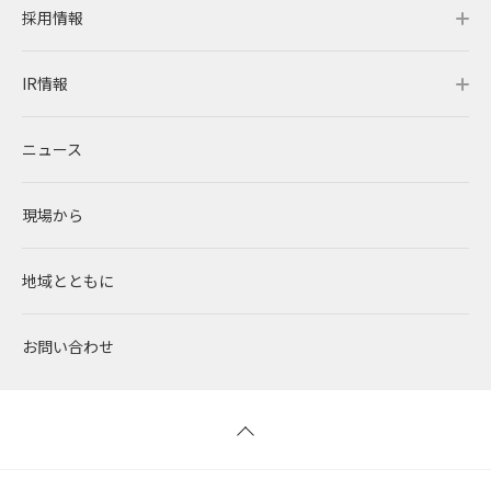
採用情報
レノバの強み
会社概要・アクセス
サステナビリティトップ
IR情報
発電所・蓄電所一覧
CEOメッセージ
理念・ポリシー
採用情報トップ
ニュース
コーポレートPPA
企業理念
環境
RENOVAを知る
IR情報トップ
現場から
太陽光発電
中期経営計画
社会
RENOVAで働く
IRニュース
地域とともに
蓄電事業
私たちの想い
ガバナンス
社員インタビュー
経営情報
お問い合わせ
風力発電
沿革
ESGデータ
新卒採用
財務ハイライト
バイオマス発電
経営メンバー
TCFD提言に沿う情報開示
キャリア採用
IRライブラリー
地熱発電
組織図
SDGsへの取り組み
株式情報 / 社債情報