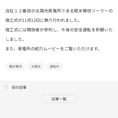
当社１２番目の太陽光発電所である軽米尊坊ソーラーの
よくあるご質問
竣工式が11月12日に執り行われました。
IRメール配信
竣工式には関係者が参列し、今後の安全運転を祈願いた
しました。
また、発電所の紹介ムービーをご覧いただけます。
軽米尊坊
太陽光
運転中
記事一覧