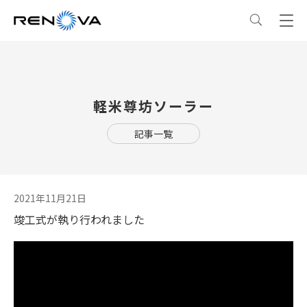
事業情報
軽米尊坊ソーラー
事業情報
トップ
企業情報
記事一覧
事業概要
企業情報
トップ
サステナビリティ
レノバの強み
会社概要・アクセス
サステナビリティ
トップ
ニュース
2021年11月21日
竣工式が執り行われました
発電所・蓄電所一覧
CEOメッセージ
理念・ポリシー
採用情報
コーポレートPPA
企業理念
環境
IR情報