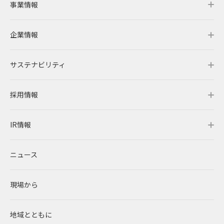
事業情報
企業情報
事業情報トップ
サステナビリティ
事業概要
企業情報トップ
採用情報
レノバの強み
会社概要・アクセス
サステナビリティトップ
IR情報
発電所・蓄電所一覧
CEOメッセージ
理念・ポリシー
採用情報トップ
ニュース
コーポレートPPA
企業理念
環境
RENOVAを知る
IR情報トップ
現場から
太陽光発電
中期経営計画
社会
RENOVAで働く
IRニュース
地域とともに
蓄電事業
私たちの想い
ガバナンス
社員インタビュー
経営情報