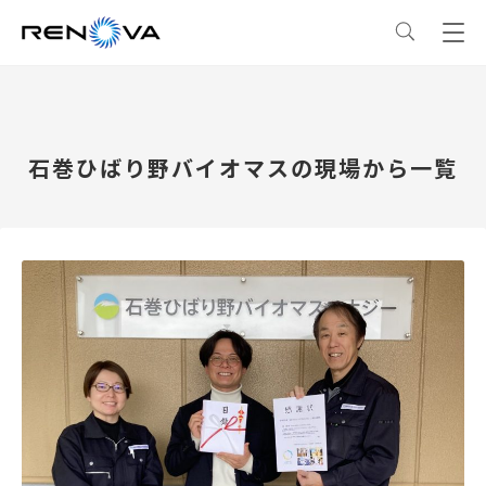
事業情報
石巻ひばり野バイオマスの現場から一覧
事業情報
トップ
企業情報
事業概要
企業情報
トップ
サステナビリティ
レノバの強み
会社概要・アクセス
サステナビリティ
トップ
ニュース
発電所・蓄電所一覧
CEOメッセージ
理念・ポリシー
採用情報
コーポレートPPA
企業理念
環境
IR情報