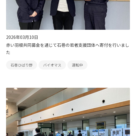
太陽光発電
中期経営計画
社会
IR情報
トップ
現場から
蓄電事業
私たちの想い
ガバナンス
IRニュース
お問い合わせ
2026年03月10日
赤い羽根共同募金を通じて石巻の若者支援団体へ寄付を行いまし
風力発電
沿革
ESGデータ
経営情報
た
Follow Us
石巻ひばり野
バイオマス
運転中
バイオマス発電
経営メンバー
TCFD提言に沿う情報開示
財務ハイライト
Language
地熱発電
組織図
SDGsへの取り組み
IRライブラリー
日本語
English
Tiếng Việt
한국어
太陽光発電の取り組み
株式情報 / 社債情報
バイオマス発電の取り組み
IRカレンダー