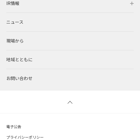
IR情報
発電所・蓄電所一覧
CEOメッセージ
理念・ポリシー
採用情報トップ
ニュース
コーポレートPPA
企業理念
環境
RENOVAを知る
IR情報トップ
現場から
太陽光発電
中期経営計画
社会
RENOVAで働く
IRニュース
地域とともに
蓄電事業
私たちの想い
ガバナンス
社員インタビュー
経営情報
お問い合わせ
風力発電
沿革
ESGデータ
新卒採用
財務ハイライト
バイオマス発電
経営メンバー
TCFD提言に沿う情報開示
キャリア採用
IRライブラリー
地熱発電
組織図
SDGsへの取り組み
株式情報 / 社債情報
電子公告
太陽光発電の取り組み
IRカレンダー
プライバシーポリシー