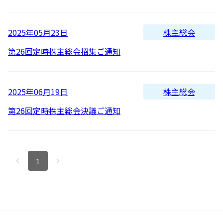
新着順
全て
太陽光発電
中期経営計画
社会
IR情報
トップ
現場から
古い順
2026
株主総会
2025年05月23日
2025
蓄電事業
私たちの想い
ガバナンス
IRニュース
第26回定時株主総会招集ご通知
お問い合わせ
2024
風力発電
沿革
ESGデータ
経営情報
2023
株主総会
2025年06月19日
Follow Us
2022
第26回定時株主総会決議ご通知
バイオマス発電
経営メンバー
TCFD提言に沿う情報開示
財務ハイライト
2021
Language
地熱発電
組織図
SDGsへの取り組み
IRライブラリー
2020
日本語
English
Tiếng Việt
한국어
1
2019
太陽光発電の取り組み
株式情報 / 社債情報
2018
2017
バイオマス発電の取り組み
IRカレンダー