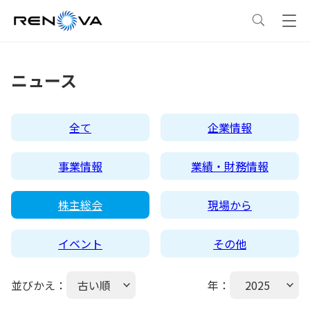
事業情報
ニュース
事業情報
トップ
企業情報
全て
企業情報
事業概要
企業情報
トップ
サステナビリティ
事業情報
業績・財務情報
レノバの強み
会社概要・アクセス
サステナビリティ
トップ
ニュース
株主総会
現場から
イベント
その他
発電所・蓄電所一覧
CEOメッセージ
理念・ポリシー
採用情報
並びかえ：
古い順
年：
2025
コーポレートPPA
企業理念
環境
IR情報