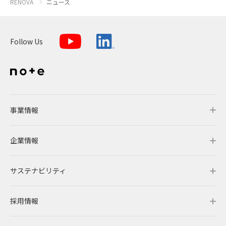
RENOVA
ニュース
2016
よくあるご質問
2015
Follow Us
2014
IRメール配信
2013
2012
事業情報
企業情報
事業情報トップ
サステナビリティ
事業概要
企業情報トップ
採用情報
レノバの強み
会社概要・アクセス
サステナビリティトップ