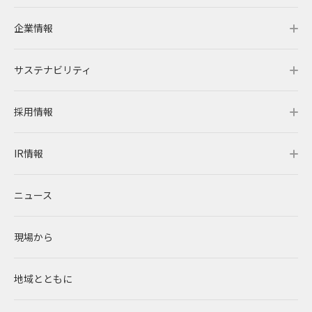
2016
企業情報
よくあるご質問
事業情報トップ
2015
2014
サステナビリティ
事業概要
企業情報トップ
IRメール配信
2013
採用情報
レノバの強み
会社概要・アクセス
サステナビリティトップ
2012
IR情報
発電所・蓄電所一覧
CEOメッセージ
理念・ポリシー
採用情報トップ
ニュース
コーポレートPPA
企業理念
環境
RENOVAを知る
IR情報トップ
現場から
太陽光発電
中期経営計画
社会
RENOVAで働く
IRニュース
地域とともに
蓄電事業
私たちの想い
ガバナンス
社員インタビュー
経営情報