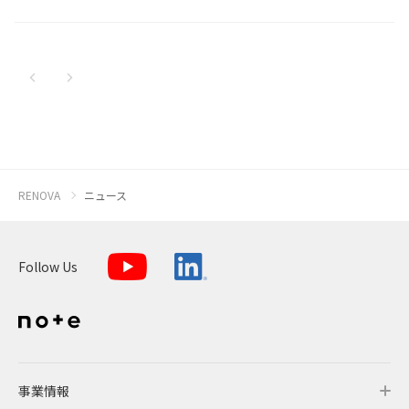
新着順
全て
太陽光発電
中期経営計画
社会
IR情報
トップ
現場から
古い順
2026
2025
蓄電事業
私たちの想い
ガバナンス
IRニュース
お問い合わせ
2024
風力発電
沿革
ESGデータ
経営情報
2023
Follow Us
RENOVA
ニュース
2022
バイオマス発電
経営メンバー
TCFD提言に沿う情報開示
財務ハイライト
2021
Language
Follow Us
地熱発電
組織図
SDGsへの取り組み
IRライブラリー
2020
日本語
English
Tiếng Việt
한국어
2019
太陽光発電の取り組み
株式情報 / 社債情報
2018
2017
バイオマス発電の取り組み
IRカレンダー
事業情報