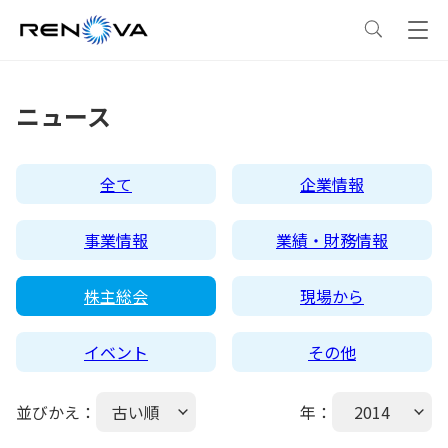
事業情報
ニュース
事業情報
トップ
企業情報
全て
企業情報
事業概要
企業情報
トップ
サステナビリティ
事業情報
業績・財務情報
レノバの強み
会社概要・アクセス
サステナビリティ
トップ
ニュース
株主総会
現場から
イベント
その他
発電所・蓄電所一覧
CEOメッセージ
理念・ポリシー
採用情報
並びかえ：
古い順
年：
2014
コーポレートPPA
企業理念
環境
IR情報